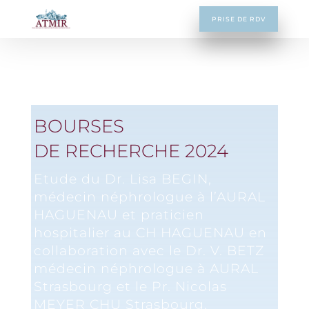
PRISE DE RDV
BOURSES
DE RECHERCHE 2024
Etude du Dr. Lisa BEGIN,
médecin néphrologue à l’AURAL
HAGUENAU et praticien
hospitalier au CH HAGUENAU en
collaboration avec le Dr. V. BETZ
médecin néphrologue à AURAL
Strasbourg et le Pr. Nicolas
MEYER CHU Strasbourg.