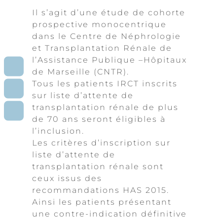
Il s’agit d’une étude de cohorte
prospective monocentrique
dans le Centre de Néphrologie
et Transplantation Rénale de
l’Assistance Publique –Hôpitaux
RDV
CONSULTATION
de Marseille (CNTR).
Tous les patients IRCT inscrits
CONTACT
BOURSE
sur liste d’attente de
transplantation rénale de plus
CONTACT
PATIENTS
de 70 ans seront éligibles à
l’inclusion.
Les critères d’inscription sur
liste d’attente de
transplantation rénale sont
ceux issus des
recommandations HAS 2015.
Ainsi les patients présentant
une contre-indication définitive