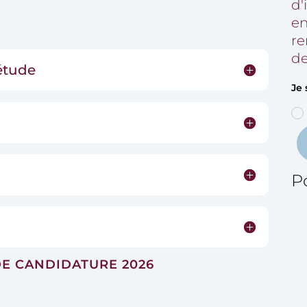
d'
R
en
re
de
étude
Je 
Po
DE CANDIDATURE 2026