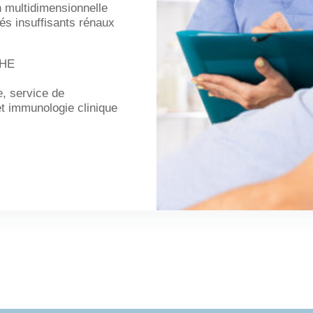
n multidimensionnelle
gés insuffisants rénaux
CHE
e, service de
t immunologie clinique