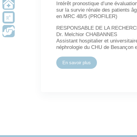

RDV
Intérêt pronostique d’une évaluatio
CONSULTATION
sur la survie rénale des patients â

CONTACT
en MRC 4B/5 (PROFILER)
BOURSE
RESPONSABLE DE LA RECHER

CONTACT
PATIENTS
Dr. Melchior CHABANNES
Assistant hospitalier et universitair
néphrologie du CHU de Besançon e
En savoir plus