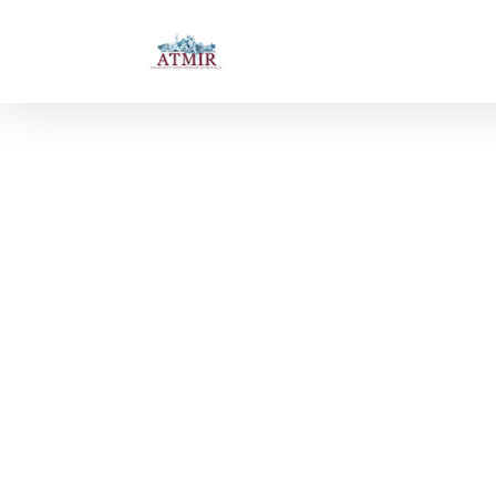
Aprè
noti
serv
donn