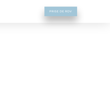
PRISE DE RDV
s Personnes (CPP) Nord-Ouest I et une
 en place de l’étude PROFILER au sein du
2025. Le feu vert aux inclusions a été