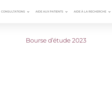
CONSULTATIONS
AIDE AUX PATIENTS
AIDE À LA RECHERCHE
Bourse d’étude 2023
s obtention d’un avis favorable du Comité de Protection de
fication à l’ANSM en date du 28/04/2025, la réunion de mise
ice de Néphrologie du CHU de Besançon s’est tenue le 11/06/
é le même jour.